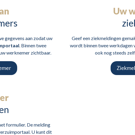
an
Uw w
mers
zi
we gegevens aan zodat uw
Geef een ziekmeldingen gemakk
mportaal
. Binnen twee
wordt binnen twee werkdagen ve
 uw werknemer zichtbaar.
ook nog steeds zelf
nemer
Ziekmel
er
den
et formulier. De melding
erzuimportaal. U kunt dit