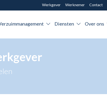
Werkgever
Werknemer
Contact
Verzuimmanagement
Diensten
Over ons
erkgever
elen