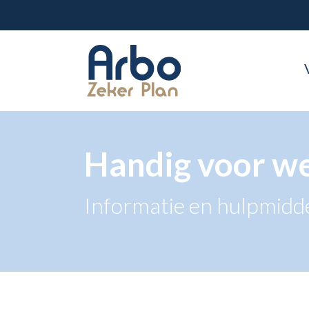
Handig voor w
Informatie en hulpmidd