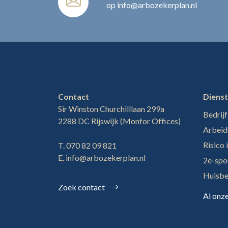
op info@arbozekerplan.nl
Contact
Diens
Sir Winston Churchilllaan 299a
Bedrijf
2288 DC Rijswijk (Monfor Offices)
Arbeid
Risico 
T. 070 82 09 821
E. info@arbozekerplan.nl
2e-spo
Huisb
Zoek contact
Al onz