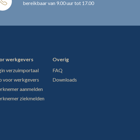
bereikbaar van 9.00 uur tot 17.00
or werkgevers
Overig
in verzuimportaal
FAQ
fo voor werkgevers
Downloads
rknemer aanmelden
rknemer ziekmelden