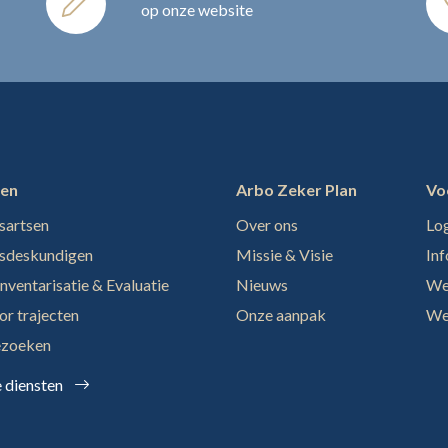
op onze website
ten
Arbo Zeker Plan
Vo
sartsen
Over ons
Log
sdeskundigen
Missie & Visie
In
inventarisatie & Evaluatie
Nieuws
We
or trajecten
Onze aanpak
We
ezoeken
e diensten