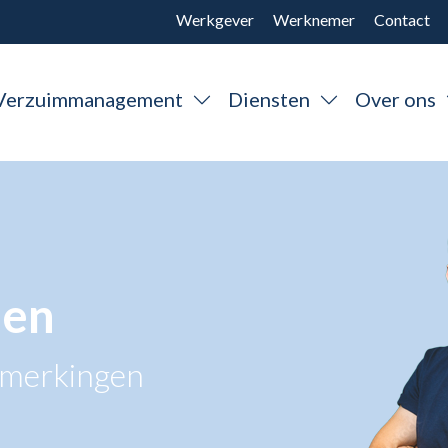
Werkgever
Werknemer
Contact
Verzuimmanagement
Diensten
Over ons
men
pmerkingen