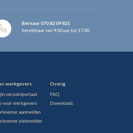
Bel naar
070 82 09 821
bereikbaar van 9.00 uur tot 17.00
or werkgevers
Overig
in verzuimportaal
FAQ
fo voor werkgevers
Downloads
rknemer aanmelden
rknemer ziekmelden