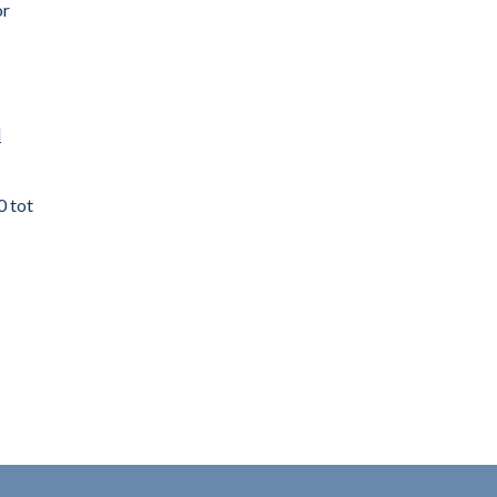
or
l
0 tot