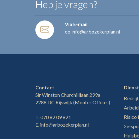
Heb je vragen?
Via E-mail
op info@arbozekerplan.nl
Contact
Diens
Sir Winston Churchilllaan 299a
Bedrijf
2288 DC Rijswijk (Monfor Offices)
Arbeid
Risico 
T. 070 82 09 821
E. info@arbozekerplan.nl
2e-spo
Huisb