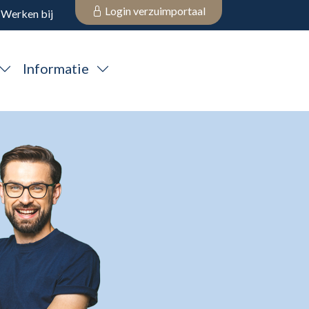
Login verzuimportaal
Werken bij
Informatie