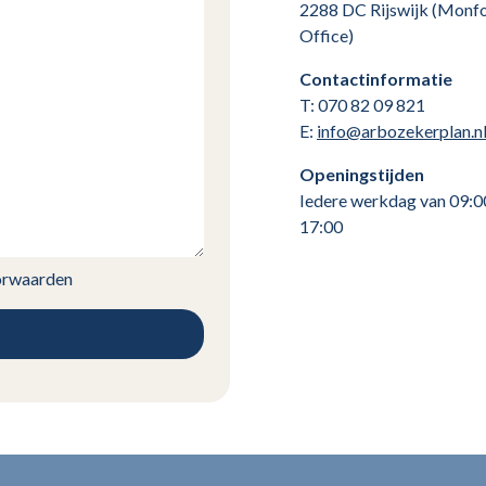
2288 DC Rijswijk (Monf
Office)
Contactinformatie
T: 070 82 09 821
E:
info@arbozekerplan.n
Openingstijden
Iedere werkdag van 09:0
17:00
orwaarden