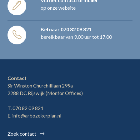
Via het contactformulier
op onze website
Bel naar
070 82 09 821
bereikbaar van 9.00 uur tot 17.00
Contact
Sir Winston Churchilllaan 299a
2288 DC Rijswijk (Monfor Offices)
T. 070 82 09 821
E. info@arbozekerplan.nl
Zoek contact