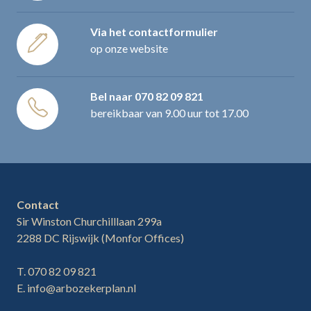
Via het contactformulier
op onze website
Bel naar
070 82 09 821
bereikbaar van 9.00 uur tot 17.00
Contact
Sir Winston Churchilllaan 299a
2288 DC Rijswijk (Monfor Offices)
T. 070 82 09 821
E. info@arbozekerplan.nl