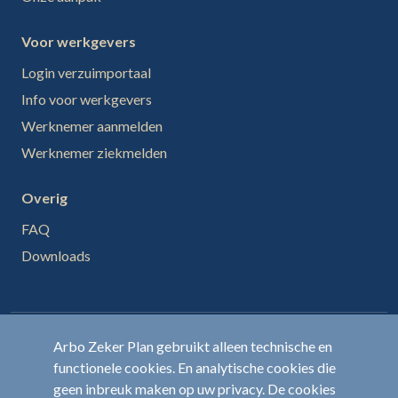
Voor werkgevers
Login verzuimportaal
Info voor werkgevers
Werknemer aanmelden
Werknemer ziekmelden
Overig
FAQ
Downloads
Arbo Zeker Plan gebruikt alleen technische en
functionele cookies. En analytische cookies die
© Arbo Zeker Plan -
Privacy Policy
-
Algemene
geen inbreuk maken op uw privacy. De cookies
voorwaarden